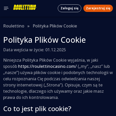
Zaloguj się
Zarejestruj się
Roulettino
»
Polityka Plików Cookie
Polityka Plików Cookie
Data wejścia w życie: 01.12.2025
Niniejsza Polityka Plików Cookie wyjaśnia, w jaki
sposób
https://roulettinocasino.com/
(„my”, „nasz” lub
„nasze”) używa plików cookie i podobnych technologii w
celu rozpoznania Cię podczas odwiedzania naszej
strony internetowej („Strona”). Opisuje, czym są te
technologie, dlaczego ich używamy oraz jakie masz
prawa do ich kontrolowania.
Co to jest plik cookie?