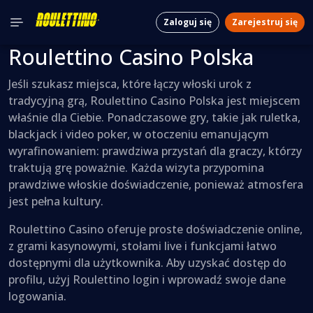
Zaloguj się
Zarejestruj się
Roulettino Casino Polska
Jeśli szukasz miejsca, które łączy włoski urok z
tradycyjną grą, Roulettino Casino Polska jest miejscem
właśnie dla Ciebie. Ponadczasowe gry, takie jak ruletka,
blackjack i video poker, w otoczeniu emanującym
wyrafinowaniem: prawdziwa przystań dla graczy, którzy
traktują grę poważnie. Każda wizyta przypomina
prawdziwe włoskie doświadczenie, ponieważ atmosfera
jest pełna kultury.
Roulettino Casino oferuje proste doświadczenie online,
z grami kasynowymi, stołami live i funkcjami łatwo
dostępnymi dla użytkownika. Aby uzyskać dostęp do
profilu, użyj Roulettino login i wprowadź swoje dane
logowania.