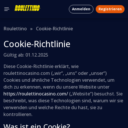
Anmelden
Registrieren
Roulettino
»
Cookie-Richtlinie
Cookie-Richtlinie
Gültig ab: 01.12.2025
Diese Cookie-Richtlinie erklärt, wie
roulettinocasino.com („wir“, „uns“ oder „unser“)
Cookies und ähnliche Technologien verwendet, um
dich zu erkennen, wenn du unsere Website unter
https://roulettinocasino.com/
(„Website“) besuchst. Sie
beschreibt, was diese Technologien sind, warum wir sie
verwenden und welche Rechte du hast, sie zu
kontrollieren.
Was ist ein Cookie?