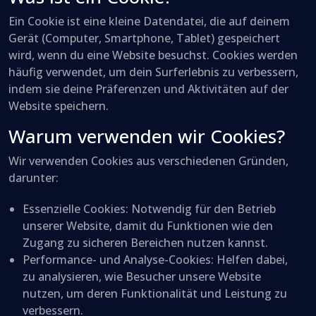
Ein Cookie ist eine kleine Datendatei, die auf deinem
Gerät (Computer, Smartphone, Tablet) gespeichert
wird, wenn du eine Website besuchst. Cookies werden
häufig verwendet, um dein Surferlebnis zu verbessern,
indem sie deine Präferenzen und Aktivitäten auf der
Website speichern.
Warum verwenden wir Cookies?
Wir verwenden Cookies aus verschiedenen Gründen,
darunter:
Essenzielle Cookies: Notwendig für den Betrieb
unserer Website, damit du Funktionen wie den
Zugang zu sicheren Bereichen nutzen kannst.
Performance- und Analyse-Cookies: Helfen dabei,
zu analysieren, wie Besucher unsere Website
nutzen, um deren Funktionalität und Leistung zu
verbessern.