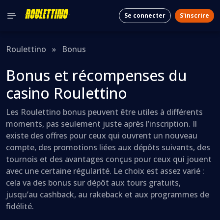
Se connecter
S'inscrire
Roulettino
»
Bonus
Bonus et récompenses du
casino Roulettino
Les Roulettino bonus peuvent être utiles à différents
moments, pas seulement juste après l’inscription. Il
existe des offres pour ceux qui ouvrent un nouveau
compte, des promotions liées aux dépôts suivants, des
tournois et des avantages conçus pour ceux qui jouent
avec une certaine régularité. Le choix est assez varié :
cela va des bonus sur dépôt aux tours gratuits,
jusqu’au cashback, au rakeback et aux programmes de
fidélité.